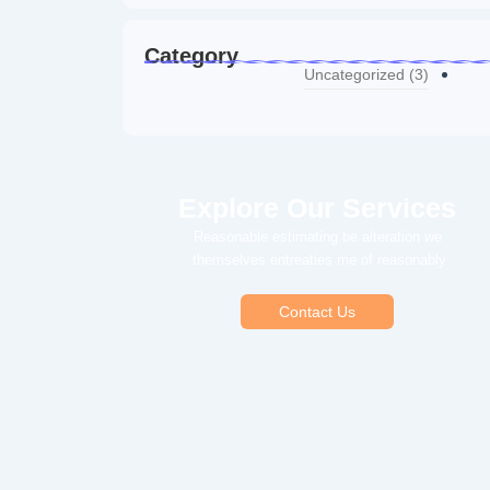
Category
Uncategorized
(3)
Explore Our Services
Reasonable estimating be alteration we
themselves entreaties me of reasonably.
Contact Us